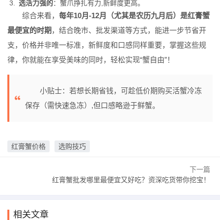
选活力强的
：蟹爪挣扎有力,新鲜度更高。
综合来看，
每年10月-12月（尤其是农历九月后）是红膏蟹
最便宜的时期
，结合晚市、批发渠道等方式，能进一步节省开
支，价格并非唯一标准，新鲜度和口感同样重要，掌握这些规
律，你就能在享受美味的同时，轻松实现“蟹自由”！
小贴士：若想长期省钱，可趁低价期购买活蟹冷冻
保存（需快速急冻）,但口感略逊于鲜蟹。
红膏蟹价格
选购技巧
下一篇
红膏蟹批发哪里最便宜又好吃？资深吃货带你挖宝！
相关文章