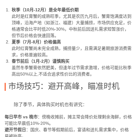
秋季（10月-12月）是全年最低价期
此时是红膏蟹的成熟旺季，尤其是农历九月后，蟹膏饱满度达到
顶峰，沿海产地（如浙江、福建）大量捕捞，市场供应充足，价
格通常会比平时低20%-30%，中秋前后因送礼需求短暂涨价，
但节后价格会快速回落。
夏季（7月-8月）价格偏高
此时红膏蟹尚未完全成熟，捕捞量少，且需满足暑期旅游消费需
求，价格普遍较高。
春节前后（1月-2月）谨慎购买
虽然冬季蟹膏依然肥美，但逢年过节需求激增，价格可能比秋季
高出50%以上,不适合追求性价比的消费者。
市场技巧：避开高峰，瞄准时机
除了季节，具体购买时机也有讲究：
每日早市 vs 晚市
：傍晚收摊前，摊主常会降价处理剩余海鲜，价格
可能比早晨低10%-20%。
避开节假日
：国庆、春节等假期前后，宴请和送礼需求集中，价格
易被抬高。