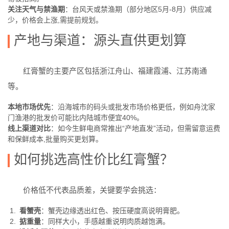
关注天气与禁渔期
：台风天或禁渔期（部分地区5月-8月）供应减
少，价格会上涨,需提前规划。
产地与渠道：源头直供更划算
红膏蟹的主要产区包括浙江舟山、福建霞浦、江苏南通
等。
本地市场优先
：沿海城市的码头或批发市场价格更低，例如舟沈家
门渔港的批发价可能比内陆城市便宜40%。
线上渠道对比
：如今生鲜电商常推出“产地直发”活动，但需留意运费
和保鲜成本,批量购买更划算。
如何挑选高性价比红膏蟹？
价格低不代表品质差，关键要学会挑选：
看蟹壳
：蟹壳边缘透出红色、按压硬度高说明膏肥。
掂重量
：同样大小，手感越重说明肉质越饱满。